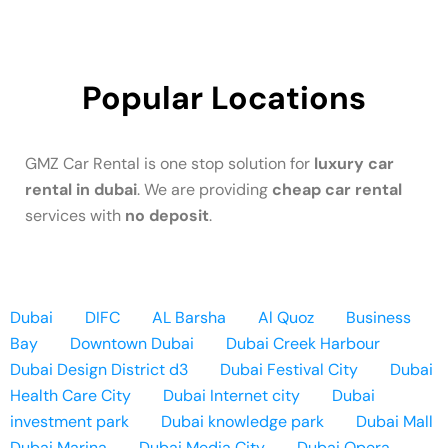
Popular Locations
GMZ Car Rental is one stop solution for
luxury car
rental in dubai
. We are providing
cheap car rental
services with
no deposit
.
Dubai
DIFC
AL Barsha
Al Quoz
Business
Bay
Downtown Dubai
Dubai Creek Harbour
Dubai Design District d3
Dubai Festival City
Dubai
Health Care City
Dubai Internet city
Dubai
investment park
Dubai knowledge park
Dubai Mall
Dubai Marina
Dubai Media City
Dubai Opera